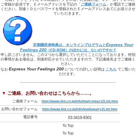
ご登録が必須です。Ｅメールアドレスを下記の「
ご連絡フォーム
」か電話でご連絡
ください。別途ＩＤとパスワードを登録されたＥメールアドレスあてにお送りさせ
ていただきます。
Express Your
定期購読者特典は、オンラインプログラムと
Feelings 200
（CD-ROM）
のほかには、ないのですか？
申し訳ございません。この２つから選択していただくことになっております。特別
の事情がある場合は、別途対応させていただきますので、下記連絡先までご連絡く
ださい。
Express Your Feelings 200
なお
についての詳しい説明は
こちら
でご覧いた
だけます。
▼
ご連絡、お問い合わせはこちらから……。
ご連絡フォーム
http://www.lint.co.jp/info/inq/contact2Lint.htm
お問い合わせフォーム
http://www.lint.co.jp/info/inq/inquiry2Lint.htm
電話番号
03-3419-9301
To Top
To Top