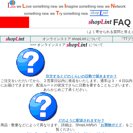
L
I
N
we
ove something new. we
magine something new. we
etwork
T
something new. we
ry something new.
FAQ
（よく寄せられる質問と答え
オンラインストア
shopLint
について
『TT
>>> オンラインストア
について
注文するとどのくらいの日数で届きますか？
ご注文をいただいてから、２営業日以内に発送をいたします。通常は３・４日以内
にお届けできますが、配送ルートの状況でさらに日数を要することもございます。
あらかじめご了承ください。
どのように配送されますか？
商品・数量などによって異なります。詳細は、ShopLint内の「
お買物ガイド
」をご
覧ください。