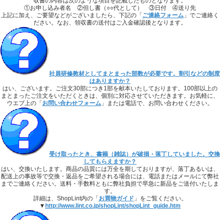
収書の内容は次のような項目を記載したものとなります。
①お申し込み者名 ②但し書（○○代として） ③日付 ④送り先
上記に加え、ご要望などがございましたら、下記の「
ご連絡フォーム
」でご連絡く
ださい。なお、領収書の送付はご入金確認後となります。
社員研修教材としてまとまった部数が必要です。割引などの制度
はありますか？
はい、ございます。ご注文30部につき1部を献本いたしております。100部以上の
まとまったご注文をいただくときは、個別に対応させていただきます。お気軽に、
ウエブ上の「
お問い合わせフォーム
」または電話で、お問い合わせください。
受け取ったとき、書籍（雑誌）が破損・落丁していました。交換
してもらえますか？
はい、交換いたします。商品の品質には万全を期しておりますが、落丁あるいは、
配送上の事故等で交換・返品をご希望される場合には、電話またはメールにて弊社
までご連絡ください。送料・手数料ともに弊社負担で早急に新品をご送付いたしま
す。
詳細は、ShopLint内の「
お買物ガイド
」をご覧ください。
▼
http://www.lint.co.jp/shopLint/shopLint_guide.htm