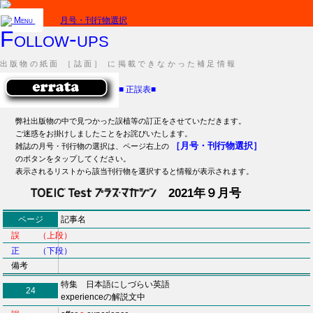
Menu
月号・刊行物選択
Follow-ups
出版物の紙面 ［誌面］ に掲載できなかった補足情報
■
正誤表
■
弊社出版物の中で見つかった誤植等の訂正をさせていただきます。
ご迷惑をお掛けしましたことをお詫びいたします。
［月号・刊行物選択］
雑誌の月号・刊行物の選択は、ページ右上の
のボタンをタップしてください。
表示されるリストから該当刊行物を選択すると情報が表示されます。
2021年９月号
ページ
記事名
誤 （上段）
正 （下段）
備考
特集 日本語にしづらい英語
24
experienceの解説文中